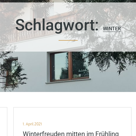
Schlagwort:
WINTER
Posted
1. April 2021
on
Winterfreuden mitten im Frühling