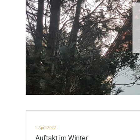
Posted
1. April 2022
on
Auftakt im Winter