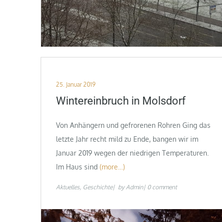
Posted
25. Januar 2019
on
Wintereinbruch in Molsdorf
Von Anhängern und gefrorenen Rohren Ging das
letzte Jahr recht mild zu Ende, bangen wir im
Januar 2019 wegen der niedrigen Temperaturen.
Im Haus sind
(more…)
Aktuelles
Geschichte
by
Admin
0 comment