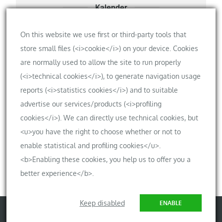
Kalender
Privater Kalender der Bauherren
On this website we use first or third-party tools that
store small files (<i>cookie</i>) on your device. Cookies
are normally used to allow the site to run properly
(<i>technical cookies</i>), to generate navigation usage
Meta
reports (<i>statistics cookies</i>) and to suitable
Anmelden
advertise our services/products (<i>profiling
cookies</i>). We can directly use technical cookies, but
Eintrags-Feed
<u>you have the right to choose whether or not to
Kommentar-Feed
enable statistical and profiling cookies</u>.
WordPress.org
<b>Enabling these cookies, you help us to offer you a
better experience</b>.
Keep disabled
ENABLE
Copyright © 2026
Zuhause in Molsdorf
All Rights Reserved | Mega Blog by
Theme Palace