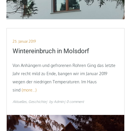
Posted
25. Januar 2019
on
Wintereinbruch in Molsdorf
Von Anhängern und gefrorenen Rohren Ging das letzte
Jahr recht mild zu Ende, bangen wir im Januar 2019
wegen der niedrigen Temperaturen. Im Haus
sind
(more…)
Aktuelles
Geschichte
by
Admin
0 comment