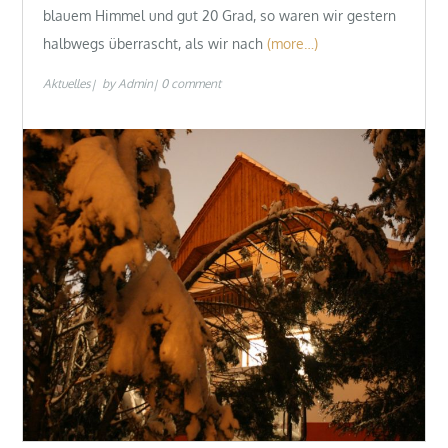
blauem Himmel und gut 20 Grad, so waren wir gestern
halbwegs überrascht, als wir nach
(more…)
Aktuelles
by
Admin
0 comment