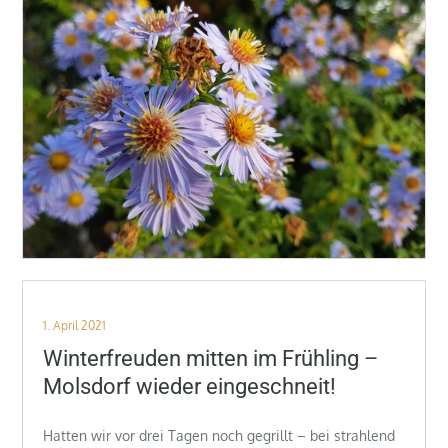
Posted
1. April 2021
on
Winterfreuden mitten im Frühling –
Molsdorf wieder eingeschneit!
Hatten wir vor drei Tagen noch gegrillt – bei strahlend