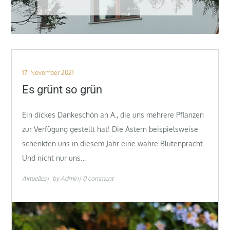
Posted
17. November 2021
on
Es grünt so grün
Ein dickes Dankeschön an A., die uns mehrere Pflanzen
zur Verfügung gestellt hat! Die Astern beispielsweise
schenkten uns in diesem Jahr eine wahre Blütenpracht.
Und nicht nur uns…
Aktuelles
by
Admin
0 comment