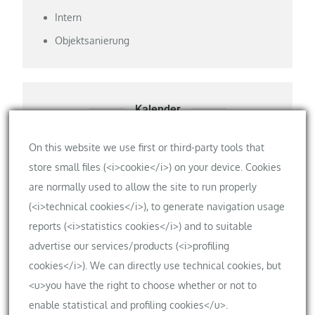
Intern
Objektsanierung
Kalender
Privater Kalender der Bauherren
On this website we use first or third-party tools that
store small files (<i>cookie</i>) on your device. Cookies
are normally used to allow the site to run properly
(<i>technical cookies</i>), to generate navigation usage
Meta
reports (<i>statistics cookies</i>) and to suitable
Anmelden
advertise our services/products (<i>profiling
cookies</i>). We can directly use technical cookies, but
Eintrags-Feed
<u>you have the right to choose whether or not to
Kommentar-Feed
enable statistical and profiling cookies</u>.
WordPress.org