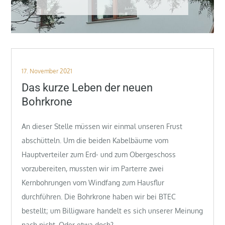
Posted
17. November 2021
on
Das kurze Leben der neuen
Bohrkrone
An dieser Stelle müssen wir einmal unseren Frust
abschütteln. Um die beiden Kabelbäume vom
Hauptverteiler zum Erd- und zum Obergeschoss
vorzubereiten, mussten wir im Parterre zwei
Kernbohrungen vom Windfang zum Hausflur
durchführen. Die Bohrkrone haben wir bei BTEC
bestellt; um Billigware handelt es sich unserer Meinung
nach nicht. Oder etwa doch?