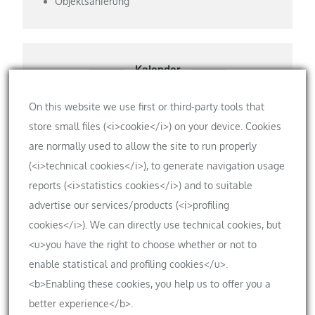
Objektsanierung
Kalender
Privater Kalender der Bauherren
On this website we use first or third-party tools that
store small files (<i>cookie</i>) on your device. Cookies
are normally used to allow the site to run properly
(<i>technical cookies</i>), to generate navigation usage
Meta
reports (<i>statistics cookies</i>) and to suitable
Anmelden
advertise our services/products (<i>profiling
cookies</i>). We can directly use technical cookies, but
Eintrags-Feed
<u>you have the right to choose whether or not to
Kommentar-Feed
enable statistical and profiling cookies</u>.
WordPress.org
<b>Enabling these cookies, you help us to offer you a
better experience</b>.