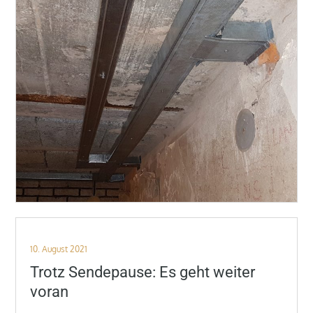
Posted
10. August 2021
on
Trotz Sendepause: Es geht weiter
voran