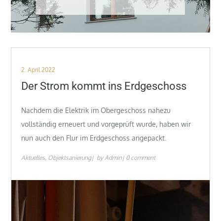
Posted
2. April 2022
on
Der Strom kommt ins Erdgeschoss
Nachdem die Elektrik im Obergeschoss nahezu
vollständig erneuert und vorgeprüft wurde, haben wir
nun auch den Flur im Erdgeschoss angepackt.
Aktuelles
Objektsanierung
by
Admin
0 comment