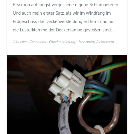
Reaktion auf längst vergessene eigene Schlampereien.
Und auch mein erster Satz, als wir im Windfang im
Erdgeschoss die Deckenverkleidung entfernt und auf
die Lüsterklemme der Deckenlampe gestoßen sind…
Aktuelles
Geschichte
Objektsanierung
by
Admin
0 comment