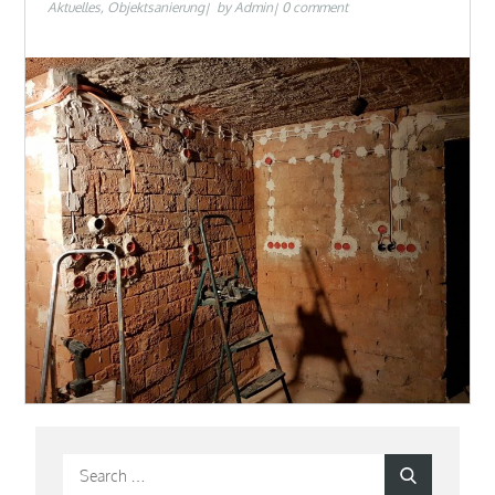
Aktuelles
Objektsanierung
by
Admin
0 comment
Search
Search