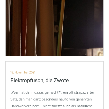
Posted
18. November 2021
on
Elektropfusch, die Zwote
„Wer hat denn daaas gemacht?“, ein oft strapazierter
Satz, den man ganz besonders häufig von genervten
Handwerkern hört – nicht zuletzt auch als natürliche