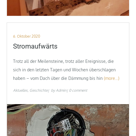
Posted
6. Oktober 2020
on
Stromaufwärts
Trotz all der Meilensteine, trotz aller Ereignisse, die
sich in den letzten Tagen und Wochen überschlagen
haben – vom Dach über die Dämmung bis hin
(more…)
Aktuelles
Geschichte
by
Admin
0 comment